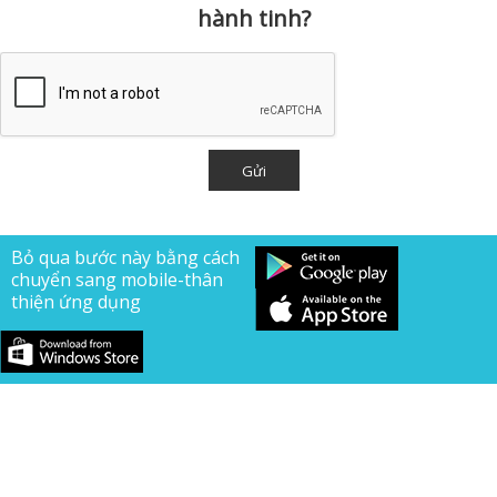
hành tinh?
Bỏ qua bước này bằng cách
chuyển sang mobile-thân
thiện ứng dụng