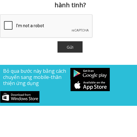
hành tinh?
Bỏ qua bước này bằng cách
chuyển sang mobile-thân
thiện ứng dụng