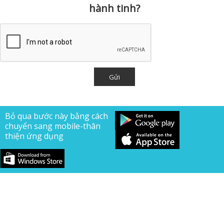
hành tinh?
Bỏ qua bước này bằng cách
chuyển sang mobile-thân
thiện ứng dụng