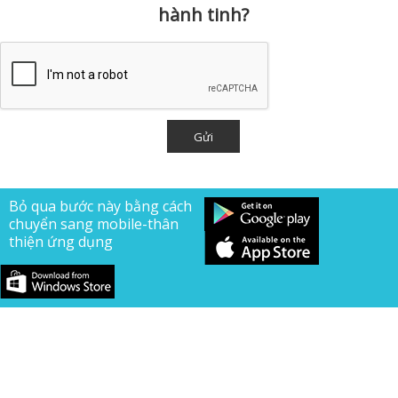
hành tinh?
Bỏ qua bước này bằng cách
chuyển sang mobile-thân
thiện ứng dụng